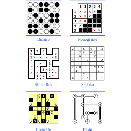
Binairo
Nonograme
Slitherlink
Sudoku
Light Up
Hashi