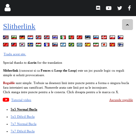
Slitherlink
Tradu acest site.
Special thanks to
d.orin
for the translation
Slitherlink
(cunoscut si ca
Fences
si
Loop the Loop
) este un joc puzzle logic cu reguli
simple si solutii provocatoare.
Regulile
sunt simple. Trebuie sa desenezi linii intre puncte pentru a forma o singura bucla
fara intretaieri sau ramificari. Numerele arata cate linii pot sa le inconjoare.
Click stanga intre puncte pentru a le conecta. Click dreapta pentru a le marca cu X.
Tutorial video
Ascunde regulile
5x5 Normal Bucla
5x5 Dificil Bucla
7x7 Normal Bucla
7x7 Dificil Bucla