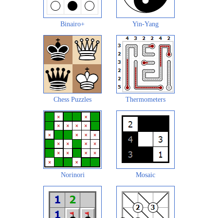
Binairo+
Yin-Yang
Chess Puzzles
Thermometers
Norinori
Mosaic