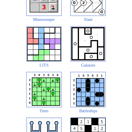
Minesweeper
Slant
LITS
Galaxies
Tents
Battleships