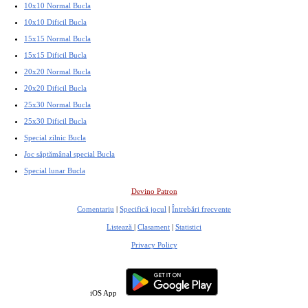
10x10 Normal Bucla
10x10 Dificil Bucla
15x15 Normal Bucla
15x15 Dificil Bucla
20x20 Normal Bucla
20x20 Dificil Bucla
25x30 Normal Bucla
25x30 Dificil Bucla
Special zilnic Bucla
Joc săptămânal special Bucla
Special lunar Bucla
Devino Patron
Comentariu
|
Specifică jocul
|
Întrebări frecvente
Listează
|
Clasament
|
Statistici
Privacy Policy
iOS App